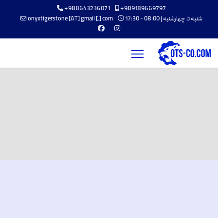
+988643236071
+989189669797
شنبه تا چهارشنبه | 08:00 - 17:30
onyxtigerstone [AT] gmail [.] com