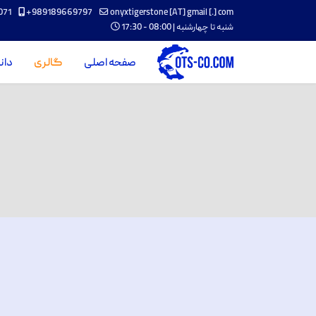
071
+989189669797
onyxtigerstone [AT] gmail [.] com
شنبه تا چهارشنبه | 08:00 - 17:30
صفحه اصلی
گالری
دان