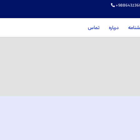
+988643236
شنامه
درباره
تماس